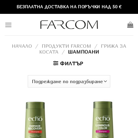
Skip
БЕЗПЛАТНА ДОСТАВКА НА ПОРЪЧКИ НАД 50 €
to
content
НАЧАЛО
/
ПРОДУКТИ FARCOM
/
ГРИЖА ЗА
КОСАТА
/
ШАМПОАНИ
ФИЛТЪР