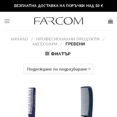
Skip
БЕЗПЛАТНА ДОСТАВКА НА ПОРЪЧКИ НАД 50 €
to
content
НАЧАЛО
/
ПРОФЕСИОНАЛНИ ПРОДУКТИ
/
АКСЕСОАРИ
/
ГРЕБЕНИ
ФИЛТЪР