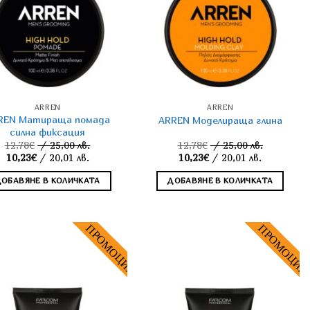
ARREN
ARREN
REN Матираща помада
ARREN Моделираща глина
силна фиксация
12,78
€
/ 25,00 лв.
12,78
€
/ 25,00 лв.
Original
Original
10,23
€
/ 20,01 лв.
10,23
€
/ 20,01 лв.
price
Текущата
price
Текущата
was:
цена
was:
цена
ДОБАВЯНЕ В КОЛИЧКАТА
ДОБАВЯНЕ В КОЛИЧКАТА
12,78€.
е:
12,78€.
е:
10,23€.
10,23€.