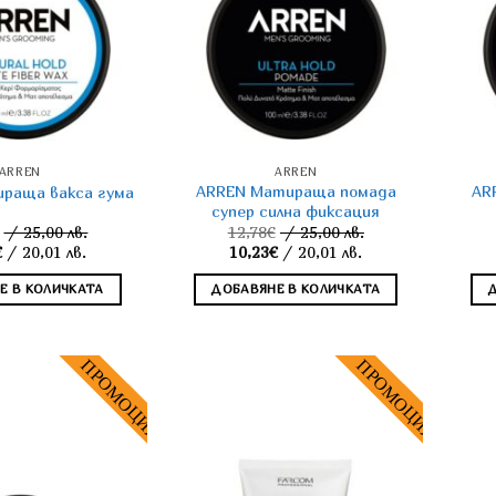
ARREN
ARREN
ARREN Матираща помада
AR
раща вакса гума
супер силна фиксация
/ 25,00 лв.
12,78
€
/ 25,00 лв.
Original
Original
€
/ 20,01 лв.
10,23
€
/ 20,01 лв.
price
Текущата
price
Текущата
was:
цена
was:
цена
Е В КОЛИЧКАТА
ДОБАВЯНЕ В КОЛИЧКАТА
12,78€.
е:
12,78€.
е:
10,23€.
10,23€.