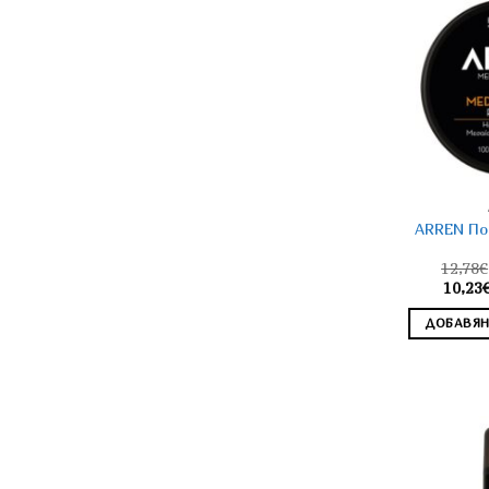
ARREN По
12,78
€
10,23
ДОБАВЯН