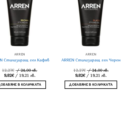
ARREN
ARREN
N Стилизиращ гел Кафяв
ARREN Стилизиращ гел Черен
12,27
€
/ 24,00 лв.
12,27
€
/ 24,00 лв.
Original
Original
9,82
€
/ 19,21 лв.
9,82
€
/ 19,21 лв.
price
Текущата
price
Текущата
was:
цена
was:
цена
ДОБАВЯНЕ В КОЛИЧКАТА
ДОБАВЯНЕ В КОЛИЧКАТА
12,27€.
е:
12,27€.
е:
9,82€.
9,82€.