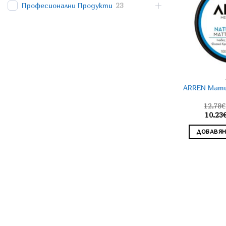
Професионални Продукти
23
ARREN Мати
12,78
€
10,23
ДОБАВЯН