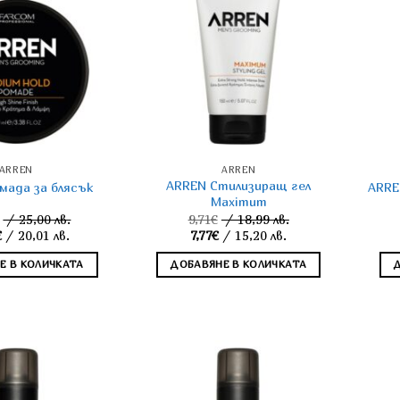
ARREN
ARREN
ARREN Стилизиращ гел
мада за блясък
ARRE
Maximum
/ 25,00 лв.
9,71
€
/ 18,99 лв.
Original
Original
€
/ 20,01 лв.
7,77
€
/ 15,20 лв.
price
Текущата
price
Текущата
was:
цена
was:
цена
Е В КОЛИЧКАТА
ДОБАВЯНЕ В КОЛИЧКАТА
12,78€.
е:
9,71€.
е:
10,23€.
7,77€.