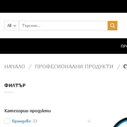
Skip
to
content
Търсене
за:
ПР
НАЧАЛО
/
ПРОФЕСИОНАЛНИ ПРОДУКТИ
/
С
ФИЛТЪР
Категории продукти
Брандове
23