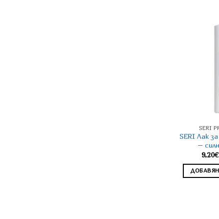
SERI 
SERI Лак за
– сил
9,20
€
ДОБАВЯН