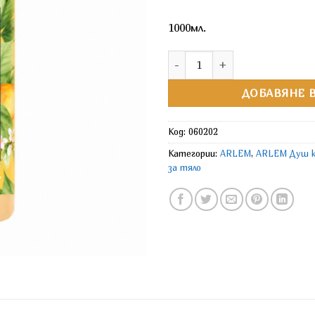
1000мл.
количество за ARLEM Душ кр
ДОБАВЯНЕ В
Код:
060202
Категории:
ARLEM
,
ARLEM Душ 
за тяло