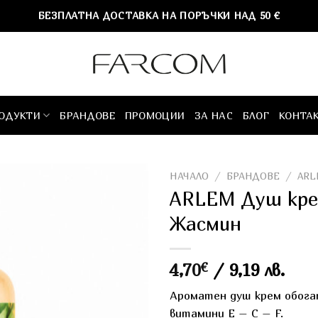
БЕЗПЛАТНА ДОСТАВКА НА ПОРЪЧКИ НАД 50 €
ОДУКТИ
БРАНДОВЕ
ПРОМОЦИИ
ЗА НАС
БЛОГ
КОНТА
НАЧАЛО
/
БРАНДОВЕ
/
AR
ARLEM Душ кре
Жасмин
4,70
€
/ 9,19 лв.
Ароматен душ крем обога
витамини E – C – F.