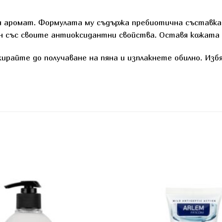
 аромат. Формулата му съдържа пребиотична съставка, 
ен със своите антиоксидантни свойства. Оставя кожата 
ирайте до получаване на пяна и изплакнете обилно. Изб