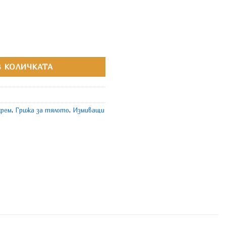
ем Портокал и Жасмин
 КОЛИЧКАТА
крем
,
Грижа за тялото
,
Измиващи