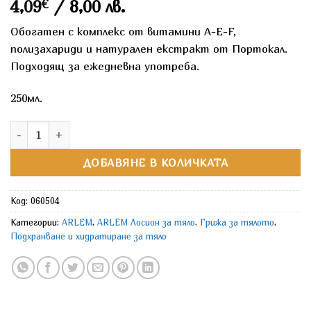
4,09
€
/ 8,00 лв.
Обогатен с комплекс от витамини A-E-F,
полизахариди и натурален екстракт от Портокал.
Подходящ за ежедневна употреба.
250мл.
количество за ARLEM Лосион за тяло Портокал и Жасмин
ДОБАВЯНЕ В КОЛИЧКАТА
Код:
060504
Категории:
ARLEM
,
ARLEM Лосион за тяло
,
Грижа за тялото
,
Подхранване и хидратиране за тяло