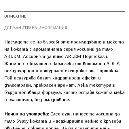
ОПИСАНИЕ
ДОПЪЛНИТЕЛНА ИНФОРМАЦИЯ
Насладете се на върховното подмладяване и мекота
на кожата с ароматната серия лосиони за тяло
ARLEM. Лосионът за тяло ARLEM Портокал и
Жасмин е обогатен с комплекс от витамини A-E-F,
полизахариди и натурален екстракт от Портокал.
Той осигурява богат хидратиращ ефект и
дълготраен, прекрасен аромат. Лека текстура и
бързо попиваща формула, която оставя кожата мека
и еластична, без омазняване.
Начин на употреба:
След душ, нанесете лосиона за
тяло върху кожата и масажирайте нежно с кръгови
движения, докато попие. За да осигурите най-