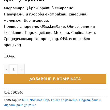
Хидратиращ крем против стареене.
Натурални и плодови екстракти. Етерични
минерали. Биозахариди.
Против стареене. Овлажняване. Обновяване на
клетките. Подмладяване. Мекота. Сияйна кожа.
Средиземноморски произход. 94% естествен
произход.
100мл.
количество за MEA NATURA Нар Крем за ръце
ДОБАВЯНЕ В КОЛИЧКАТА
Код:
0502204
Категории:
MEA NATURA Нар
,
Грижа за ръцете
,
Подхранване и
хидратиране за ръце