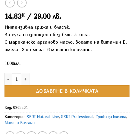
14,83
€
/ 29,00 лв.
Интензивна грижа и блясък.
За суха и изтощена без блясък коса.
С мароканско арганово масло, богато на витамин Е,
омега -3 и омега -6 мастни киселини.
1000мл.
количество за SERI Natural Line Маска за суха, изтощена и б
ДОБАВЯНЕ В КОЛИЧКАТА
Код:
0203204
Категории:
SERI Natural Line
,
SERI Professional
,
Грижа за косата
,
Маски и Балсами