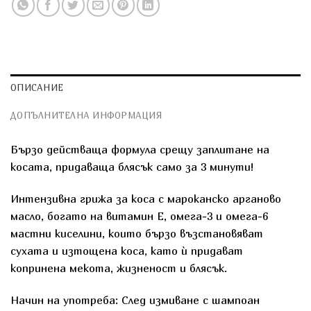
ОПИСАНИЕ
ДОПЪЛНИТЕЛНА ИНФОРМАЦИЯ
Бързо действаща формула срещу заплитане на
косата, придаваща блясък само за 3 минути!
Интензивна грижа за коса с мароканско арганово
масло, богaто на витамин Е, омега-3 и омега-6
мастни киселини, които бързо възстановяват
сухата и изтощена коса, като ѝ придават
копринена мекота, жизненост и блясък.
Начин на употреба: След измиване с шампоан