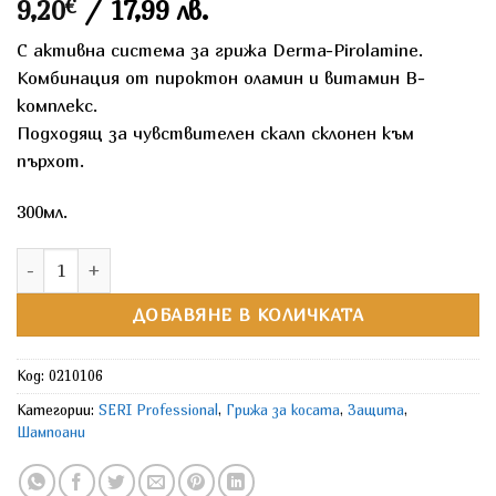
9,20
€
/ 17,99 лв.
С активна система за грижа Derma-Pirolamine.
Комбинация от пироктон оламин и витамин В-
комплекс.
Подходящ за чувствителен скалп склонен към
пърхoт.
300мл.
количество за SERI Scalp Purifier Шампоан против пърхoт
ДОБАВЯНЕ В КОЛИЧКАТА
Код:
0210106
Категории:
SERI Professional
,
Грижа за косата
,
Защита
,
Шампоани