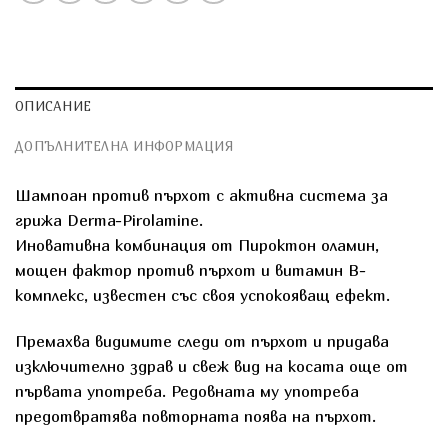
ОПИСАНИЕ
ДОПЪЛНИТЕЛНА ИНФОРМАЦИЯ
Шампоан против пърхoт с активна система за
грижа Derma-Pirolamine.
Иновативна комбинация от Пироктон оламин,
мощен фактор против пърхoт и витамин В-
комплекс, известен със своя успокояващ ефект.
Премахва видимите следи от пърхoт и придава
изключително здрав и свеж вид на косата още от
първата употреба. Редовната му употреба
предотвратява повторната поява на пърхoт.