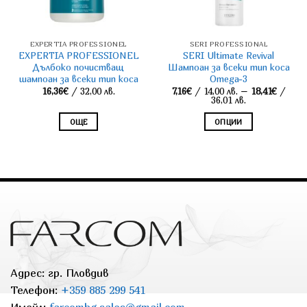
EXPERTIA PROFESSIONЕL
SERI PROFESSIONAL
EXPERTIA PROFESSIONEL
SERI Ultimate Revival
Дълбоко почистващ
Шампоан за всеки тип коса
шампоан за всеки тип коса
Omega-3
16,36
€
/ 32,00 лв.
7,16
€
/ 14,00 лв.
–
18,41
€
/
Price
36,01 лв.
range:
7,16€
ОЩЕ
ОПЦИИ
through
18,41€
This
product
has
multiple
variants.
The
options
may
Адрес: гр. Пловдив
be
chosen
Телефон:
+359 885 299 541
on
Имейл:
farcombg.sales@gmail.com