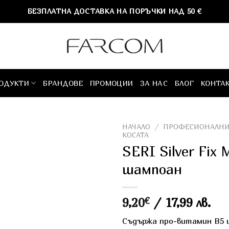
БЕЗПЛАТНА ДОСТАВКА НА ПОРЪЧКИ НАД 50 €
ОДУКТИ
БРАНДОВЕ
ПРОМОЦИИ
ЗА НАС
БЛОГ
КОНТА
НАЧАЛО
/
ПРОФЕСИОНАЛНИ
КОСАТА
SERI Silver Fi
шампоан
9,20
€
/ 17,99 лв.
Съдържа про-витамин В5 