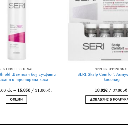
SERI PROFESSIONAL
SERI PROFESSIONA
 Shield Шампоан без сулфати
SERI Skalp Comfort Aмпу
исана и третирана коса
косопад
Price
,00 лв.
–
15,85
€
/ 31,00 лв.
18,92
€
/ 37,00 лв
range:
7,67€
ОПЦИИ
ДОБАВЯНЕ В КОЛИЧК
through
15,85€
This
product