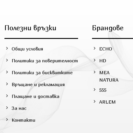
has
multiple
variants.
The
Полезни връзки
Брандове
options
may
be
Общи условия
ECHO
chosen
on
Политики за поверителност
HD
the
product
Политики за бисквитките
MEA
page
NATURA
Връщане и рекламация
555
Плащане и доставка
ARLEM
За нас
Контакти