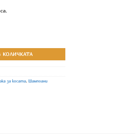
са.
ix Матиращ шампоан
 КОЛИЧКАТА
ижа за косата
,
Шампоани