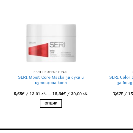
SERI PROFESSIONAL
SERI Moist Core Маска за суха и
SERI Color
изтощена коса
за бояд
Price
6,65
€
/ 13,01 лв.
–
15,34
€
/ 30,00 лв.
7,67
€
/ 15
:
range:
6,65€
ОПЦИИ
gh
through
€
15,34€
This
product