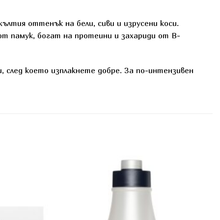
ълтия оттенък на бели, сиви и изрусени коси.
т памук, богат на протеини и захариди от В-
, след което изплакнете добре. За по-интензивен