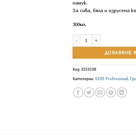
памук.
За сива, бяла и изрусена ко
300мл.
количество за SERI Silver F
ДОБАВЯНЕ В
Код:
0210108
Категории:
SERI Professional
,
Гр