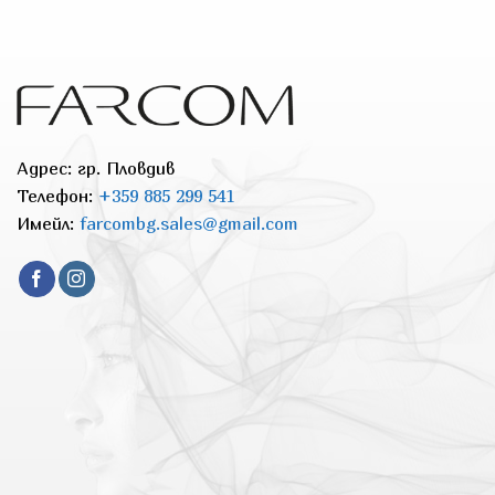
has
multiple
variants.
The
options
may
be
Адрес: гр. Пловдив
chosen
Телефон:
+359 885 299 541
on
Имейл:
farcombg.sales@gmail.com
the
product
page