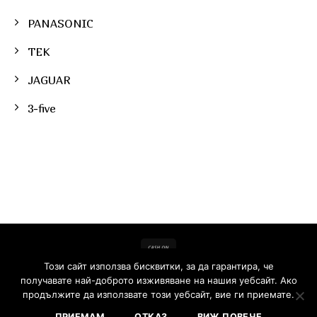
PANASONIC
TEK
JAGUAR
3-five
Този сайт използва бисквитки, за да гарантира, че
Copyright 2026 ©
FARCOM.BG - професионални продукти за
получавате най-доброто изживяване на нашия уебсайт. Ако
коса
| Created | SEO by
Web Site SEO
продължите да използвате този уебсайт, вие ги приемате.
ПРИЕМАМ
ОТКАЗ
ВИЖ ПОВЕЧЕ