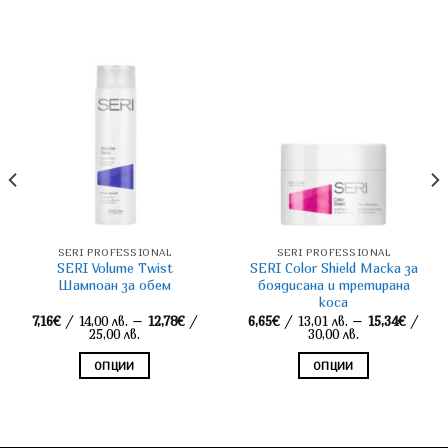
SERI PROFESSIONAL
SERI PROFESSIONAL
SERI Volume Twist
SERI Color Shield Маска за
Шампоан за обем
боядисана и третирана
коса
7,16
€
/ 14,00 лв.
–
12,78
€
/
6,65
€
/ 13,01 лв.
–
15,34
€
/
Price
Price
25,00 лв.
30,00 лв.
range:
range:
7,16€
6,65€
ОПЦИИ
ОПЦИИ
through
through
12,78€
15,34€
This
This
product
product