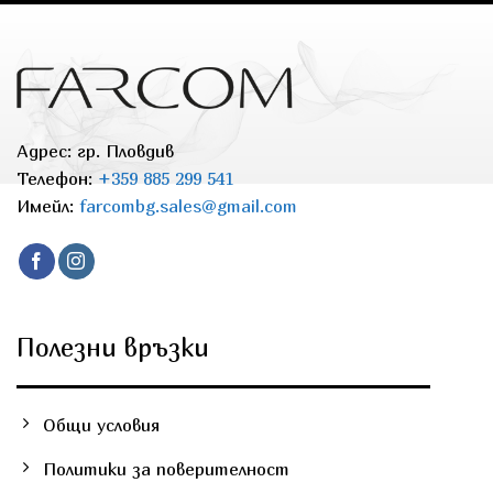
has
has
multiple
multiple
variants.
variants.
The
The
options
options
may
may
Адрес: гр. Пловдив
be
be
chosen
chosen
Телефон:
+359 885 299 541
on
on
Имейл:
farcombg.sales@gmail.com
the
the
product
product
page
page
Полезни връзки
Общи условия
Политики за поверителност