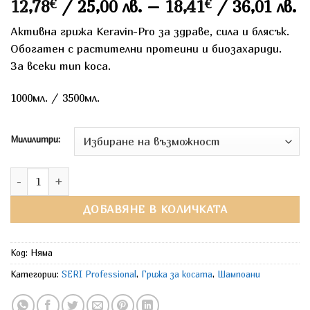
P
12,78
€
/ 25,00 лв.
–
18,41
€
/ 36,01 лв.
r
Активна грижа Keravin-Pro за здраве, сила и блясък.
1
Обогатен с растителни протеини и биозахариди.
t
За всеки тип коса.
1
1000мл. / 3500мл.
Милилитри:
количество за SERI Ultra Strength Шампоан за всеки тип коса
ДОБАВЯНЕ В КОЛИЧКАТА
Код:
Няма
Категории:
SERI Professional
,
Грижа за косата
,
Шампоани