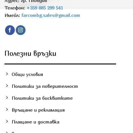
Адрес: гр. Пловдив
on
Телефон:
+359 885 299 541
the
Имейл:
farcombg.sales@gmail.com
product
page
Полезни връзки
Общи условия
Политики за поверителност
Политики за бисквитките
Връщане и рекламация
Плащане и доставка