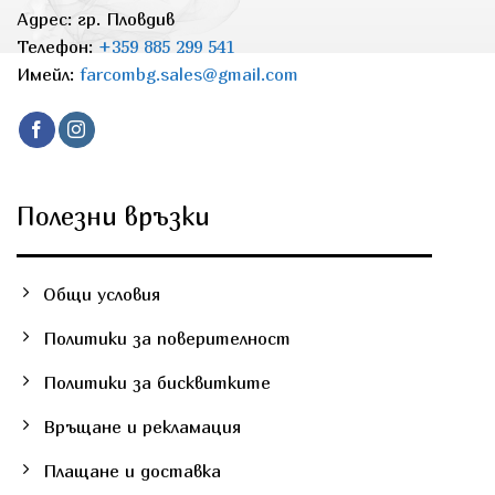
chosen
Адрес: гр. Пловдив
on
Телефон:
+359 885 299 541
the
Имейл:
farcombg.sales@gmail.com
product
page
Полезни връзки
Общи условия
Политики за поверителност
Политики за бисквитките
Връщане и рекламация
Плащане и доставка