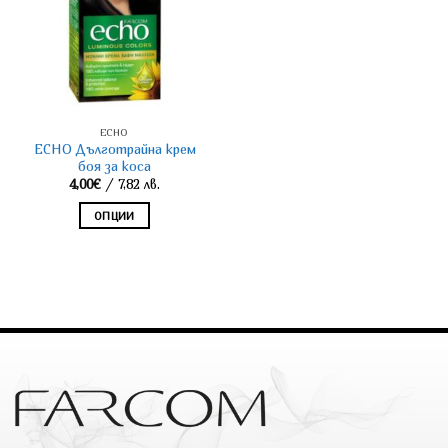
ECHO
ECHO Дълготрайна крем
боя за коса
4,00
€
/ 7,82 лв.
ОПЦИИ
This
product
has
multiple
variants.
The
options
may
be